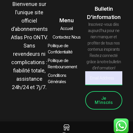
Bienvenue sur
Bulletin
l’unique site
D'information
Menu
officiel
Inscrivez-vous dès
d’abonnements
Accueil
aujourd’hui pour ne
Atlas Pro ONTV.
rien manquer et
Contactez Nous
profiter de tous nos
Sans
Politique de
contenus inspirants
Confidentialité
revendeurs ni
Restez connecté
Politique de
complications :
grâce à notre bulletin
Remboursement
d’information !
fiabilité totale,
Conditions
assistance
Générales
24h/24 et 7j/7.
Je
M'inscris